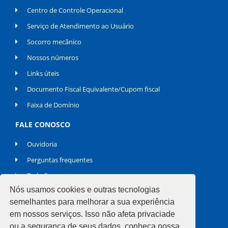
Centro de Controle Operacional
Serviço de Atendimento ao Usuário
Socorro mecânico
Nossos números
Links úteis
Documento Fiscal Equivalente/Cupom fiscal
Faixa de Domínio
FALE CONOSCO
Ouvidoria
Perguntas frequentes
Trabalhe conosco
Nós usamos cookies e outras tecnologias
semelhantes para melhorar a sua experiência
REDES SOCIAIS
em nossos serviços. Isso não afeta privaciade
ou a segurança de seus dados, conheça nossa